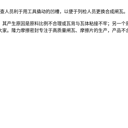
查人员利于用工具撬动的凹槽，以便于列检人员更换合成闸瓦。
其产生原因是原料比例不合理或瓦背与瓦体粘接不牢；另一个是
大家。隆力摩擦密封专注于高质量闸瓦、摩擦片的生产，产品不