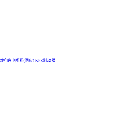
燃抗静电闸瓦(闸皮)
KPZ制动器