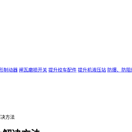
形制动器
闸瓦磨损开关
提升绞车配件
提升机液压站
防爆、防阻
解决方法