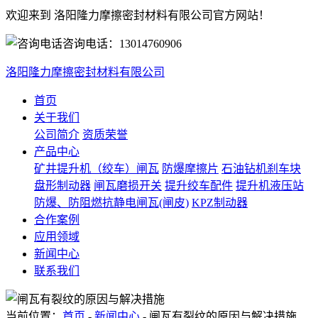
欢迎来到 洛阳隆力摩擦密封材料有限公司官方网站！
咨询电话：
13014760906
洛阳隆力摩擦密封材料有限公司
首页
关于我们
公司简介
资质荣誉
产品中心
矿井提升机（绞车）闸瓦
防爆摩擦片
石油钻机刹车块
盘形制动器
闸瓦磨损开关
提升绞车配件
提升机液压站
防爆、防阻燃抗静电闸瓦(闸皮)
KPZ制动器
合作案例
应用领域
新闻中心
联系我们
当前位置：
首页
-
新闻中心
- 闸瓦有裂纹的原因与解决措施