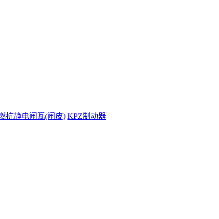
燃抗静电闸瓦(闸皮)
KPZ制动器