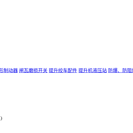
形制动器
闸瓦磨损开关
提升绞车配件
提升机液压站
防爆、防阻
)